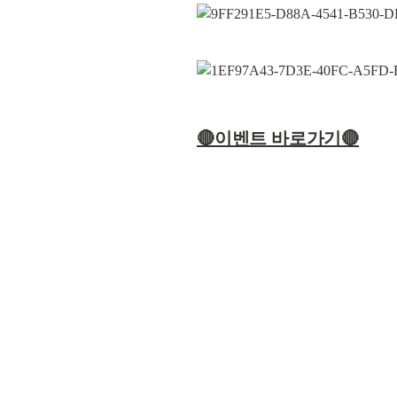
🔴이벤트 바로가기🔴