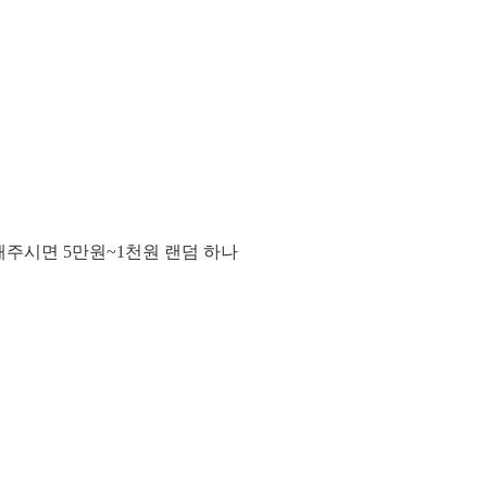
해주시면 5만원~1천원 랜덤 하나